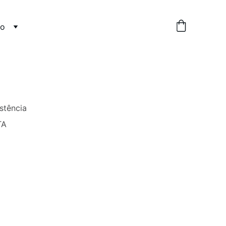
do
stência
TA