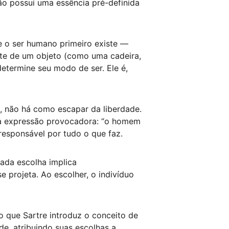
ão possui uma essência pré-definida 
ue o ser humano primeiro existe — 
nte de um objeto (como uma cadeira, 
etermine seu modo de ser. Ele é, 
e, não há como escapar da liberdade. 
na expressão provocadora: “o homem 
responsável por tudo o que faz.
ada escolha implica 
rojeta. Ao escolher, o indivíduo 
o que Sartre introduz o conceito de 
e, atribuindo suas escolhas a 