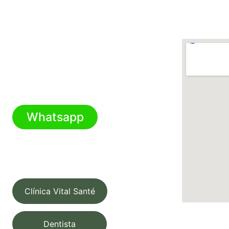
Contato
(21) 98593-2801
isolda.bravin@live.com
Whatsapp
Para conhecer mais de nossos 
serviços acesse:
Clínica Vital Santé
Dentista