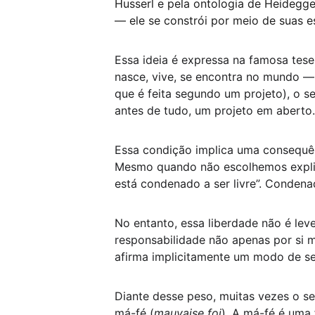
Husserl e pela ontologia de Heidegge
— ele se constrói por meio de suas e
Essa ideia é expressa na famosa tese 
nasce, vive, se encontra no mundo — 
que é feita segundo um projeto), o s
antes de tudo, um projeto em aberto.
Essa condição implica uma consequênc
Mesmo quando não escolhemos explic
está condenado a ser livre”. Condena
No entanto, essa liberdade não é lev
responsabilidade não apenas por si 
afirma implicitamente um modo de ser
Diante desse peso, muitas vezes o se
má-fé (
mauvaise foi
). A má-fé é uma 