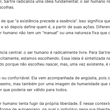
r, Sartre radicaliza uma ideia fundamental: o ser humano n
scolhas.
de que “a existência precede a essência”. Isso significa q
e só depois define quem é, a partir de suas ações. Difere
er humano não tem um “manual” ou uma natureza fixa que d
ia central: o ser humano é radicalmente livre. Para Sartr
itamente, estamos escolhendo. Essa ideia é sintetizada 
do porque não escolheu nascer, mas, uma vez existente, é 
e ou confortável. Ela vem acompanhada de angústia, pois c
mesmo, mas também por uma imagem de humanidade que se p
 que poderia ser válido para todos.
r humano tenta fugir da própria liberdade. É nesse context
forma de autoengano, na qual o indivíduo nega sua liberdad