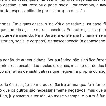
o destino, a natureza ou o papel social. Por exemplo, quand
ar da responsabilidade por sua própria decisão.
ormas. Em alguns casos, o indivíduo se reduz a um papel f
e poderia agir de outras maneiras. Em outros, ele se per
que está inserido. Para Sartre, a existência humana é sem
tórico, social e corporal) e transcendência (a capacidade
 noção de autenticidade. Ser autêntico não significa fazer
umir a responsabilidade pelas escolhas, mesmo diante das l
onder atrás de justificativas que neguem a própria condição
ofia é a relação com o outro. Sartre afirma que “o inferno 
ndo que os outros são necessariamente negativos, mas que 
lito, julgamento e tensão. Ao mesmo tempo, o outro é fun