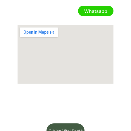
isolda.bravin@live.com
Whatsapp
(21) 98593-2801
© 2024. All rights reserved.
Para conhecer mais de nossos serviços 
acesse:
Clínica Vital Santé