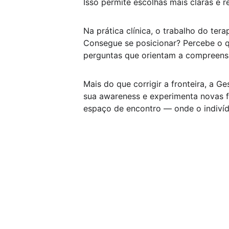
Isso permite escolhas mais claras e r
Na prática clínica, o trabalho do te
Consegue se posicionar? Percebe o q
perguntas que orientam a compreens
Mais do que corrigir a fronteira, a G
sua awareness e experimenta novas fo
espaço de encontro — onde o indiví
Sobre
Conheça mais sobre a psicóloga Isolda 
Bravin e sua abordagem.