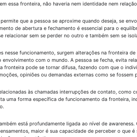
Sem essa fronteira, não haveria nem identidade nem relação
la permite que a pessoa se aproxime quando deseja, se envo
ento de abertura e fechamento é essencial para o equilíbr
se relacionar sem se perder no outro e também sem se iso
es nesse funcionamento, surgem alterações na fronteira de
o o envolvimento com o mundo. A pessoa se fecha, evita rel
a fronteira pode se tornar difusa, fazendo com que o indiv
emoções, opiniões ou demandas externas como se fossem p
elacionadas às chamadas interrupções de contato, como con
ta uma forma específica de funcionamento da fronteira, in
o.
 também está profundamente ligada ao nível de awareness.
ensamentos, maior é sua capacidade de perceber o que é 