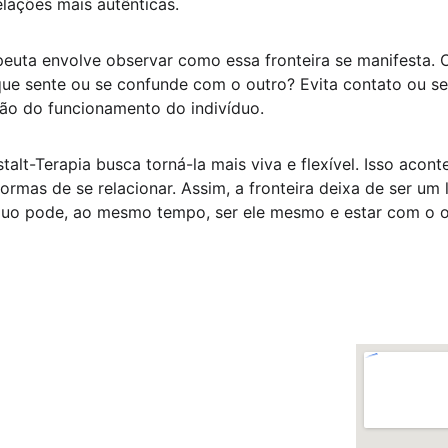
elações mais autênticas.
rapeuta envolve observar como essa fronteira se manifesta. 
ue sente ou se confunde com o outro? Evita contato ou se
ão do funcionamento do indivíduo.
estalt-Terapia busca torná-la mais viva e flexível. Isso aco
rmas de se relacionar. Assim, a fronteira deixa de ser um 
duo pode, ao mesmo tempo, ser ele mesmo e estar com o o
Contato
(21) 98593-2801
isolda.bravin@live.com